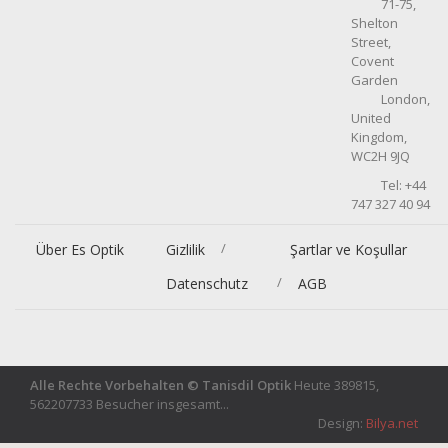
71-75,
Shelton
Street,
Covent
Garden
London,
United
Kingdom,
WC2H 9JQ
Tel: +44
747 327 40 94
/
Über Es Optik
Gizlilik
Şartlar ve Koşullar
/
Datenschutz
AGB
Alle Rechte Vorbehalten © Tanisdil Optik
Heute 389815,
562207733 Besucher insgesamt...
Design:
Bilya.net