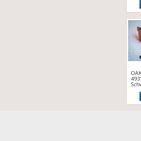
OAK
493
Sch