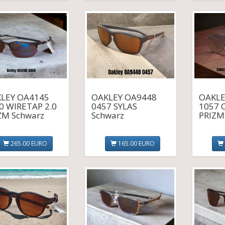
LEY OA4145
OAKLEY OA9448
OAKLE
0 WIRETAP 2.0
0457 SYLAS
1057 
ZM Schwarz
Schwarz
PRIZM
265.00 EURO
165.00 EURO