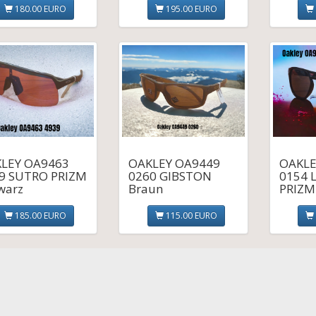
180.00 EURO
195.00 EURO
LEY OA9463
OAKLEY OA9449
OAKLE
9 SUTRO PRIZM
0260 GIBSTON
0154 
warz
Braun
PRIZM
185.00 EURO
115.00 EURO