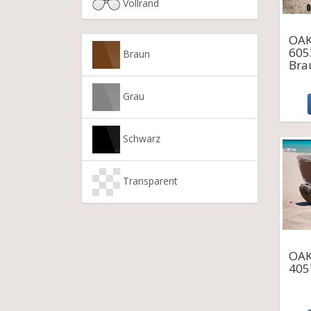
Vollrand
OAK
605
Braun
Bra
Grau
Schwarz
Transparent
OAK
405