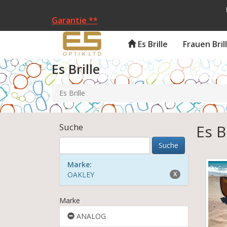
Kostenloser Versand und Rü
Garantie **
Es Brille
Frauen Bri
Es Brille
Es Brille
Suche
Es B
Marke:
OAKLEY
X
Marke
ANALOG