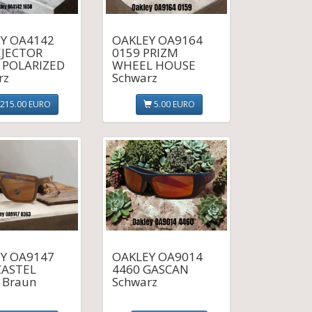
Y OA4142
OAKLEY OA9164
EJECTOR
0159 PRIZM
 POLARIZED
WHEEL HOUSE
rz
Schwarz
215.00 EURO
5.00 EURO
Y OA9147
OAKLEY OA9014
CASTEL
4460 GASCAN
 Braun
Schwarz