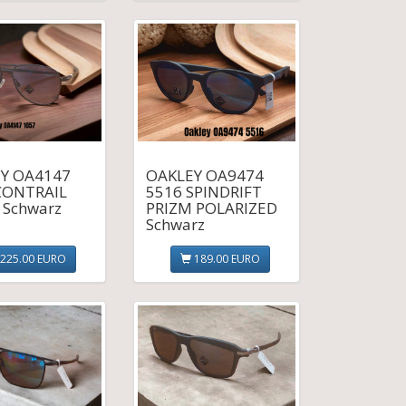
Y OA4147
OAKLEY OA9474
CONTRAIL
5516 SPINDRIFT
 Schwarz
PRIZM POLARIZED
Schwarz
225.00 EURO
189.00 EURO