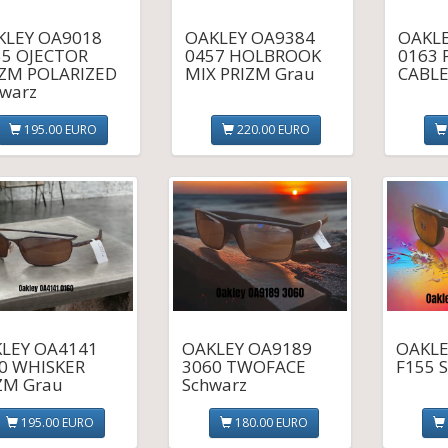
KLEY OA9018
OAKLEY OA9384
OAKLE
55 OJECTOR
0457 HOLBROOK
0163 
IZM POLARIZED
MIX PRIZM Grau
CABLE
warz
195.00 EURO
220.00 EURO
LEY OA4141
OAKLEY OA9189
OAKLE
0 WHISKER
3060 TWOFACE
F155 
ZM Grau
Schwarz
195.00 EURO
180.00 EURO