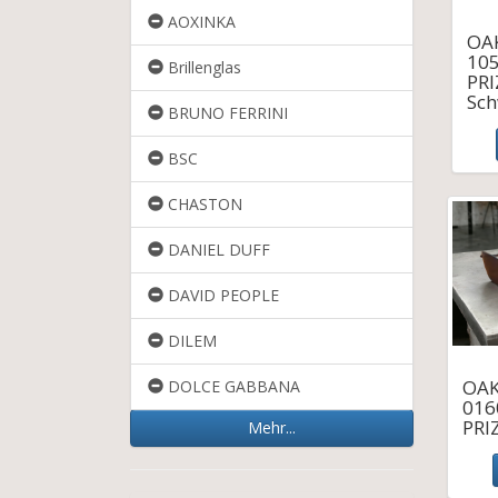
AOXINKA
OA
10
Brillenglas
PR
Sch
BRUNO FERRINI
BSC
CHASTON
DANIEL DUFF
DAVID PEOPLE
DILEM
OAK
DOLCE GABBANA
016
PRI
Mehr...