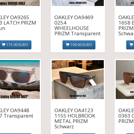
LEY OA9265
OAKLEY OA9469
OAKLE
3 LATCH PRIZM
0254
1658 
un
WHEELHOUSE
PRIZM
PRIZM Transparent
Schwa
175.00 EURO
199.00 EURO
LEY OA9448
OAKLEY OA4123
OAKLE
7 Transparent
1155 HOLBROOK
0363 
METAL PRIZM
PRIZM
Schwarz