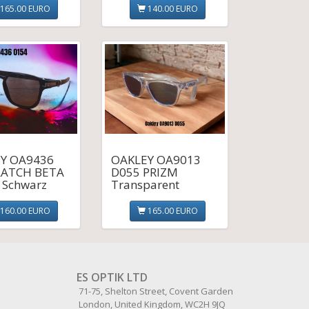
165.00 EURO
140.00 EURO
Y OA9436
OAKLEY OA9013
LATCH BETA
D055 PRIZM
 Schwarz
Transparent
160.00 EURO
165.00 EURO
ES OPTIK LTD
71-75, Shelton Street, Covent Garden
London, United Kingdom, WC2H 9JQ