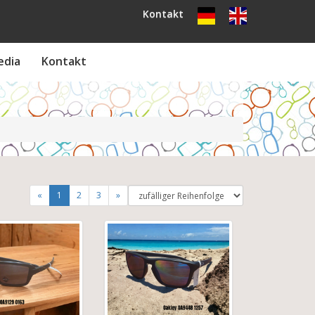
Kontakt
edia
Kontakt
«
1
2
3
»