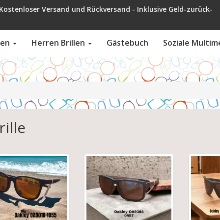
ckversand - Inklusive Geld-zurück-
llen
Herren Brillen
Gästebuch
Soziale Multim
rille