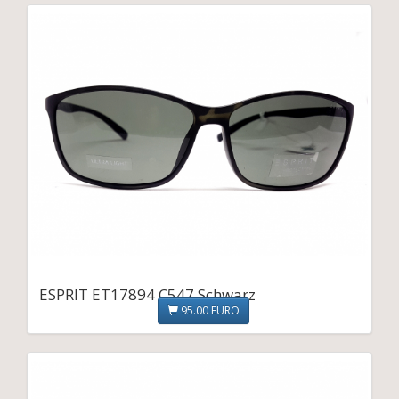
ESPRIT ET17894 C547 Schwarz
95.00 EURO