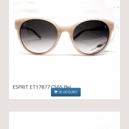
ESPRIT ET17877 C565 Bej
95.00 EURO