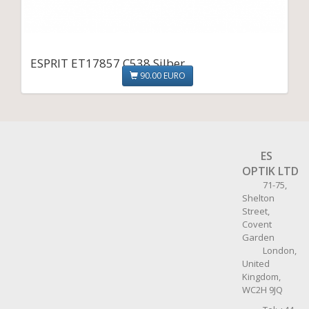
ESPRIT ET17857 C538 Silber
90.00 EURO
ES
OPTIK LTD
71-75,
Shelton
Street,
Covent
Garden
London,
United
Kingdom,
WC2H 9JQ