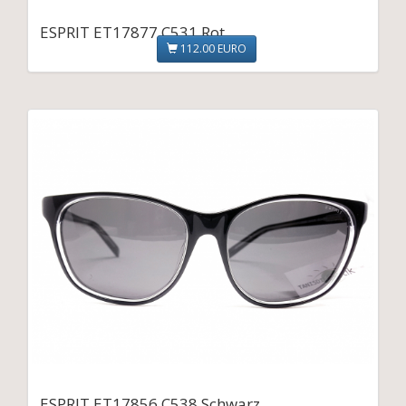
ESPRIT ET17877 C531 Rot
112.00 EURO
ESPRIT ET17856 C538 Schwarz