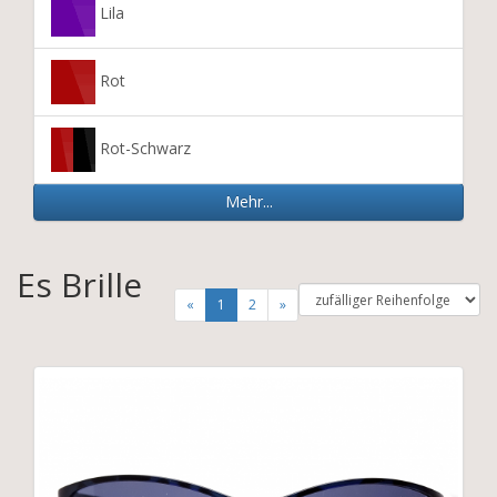
Lila
Rot
Rot-Schwarz
Mehr...
Es Brille
«
1
2
»