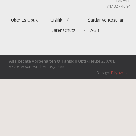
Tel: +44
747 327 40 94
/
Über Es Optik
Gizlilik
Şartlar ve Koşullar
/
Datenschutz
AGB
Alle Rechte Vorbehalten © Tanisdil Optik
Heute 250701,
562959834 Besucher insgesamt...
Design:
Bilya.net