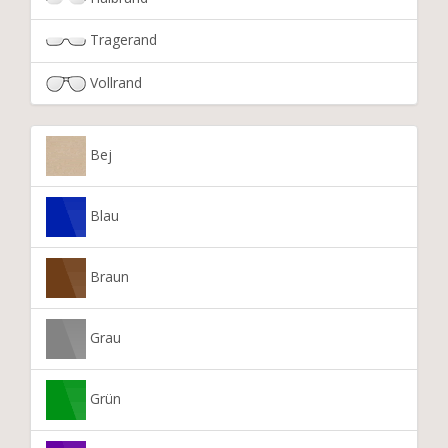
Tragerand
Vollrand
Bej
Blau
Braun
Grau
Grün