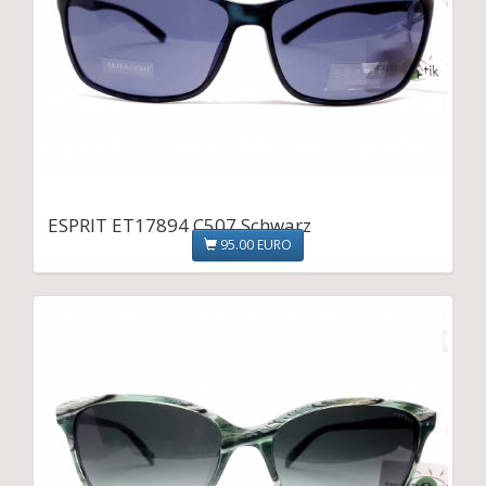
ESPRIT ET17894 C507 Schwarz
95.00 EURO