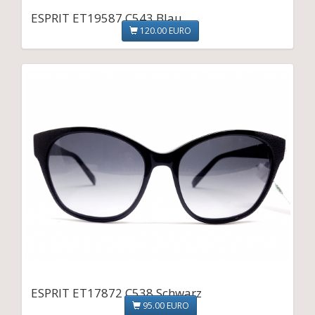
ESPRIT ET19587 C543 Blau
120.00 EURO
ESPRIT ET17872 C538 Schwarz
95.00 EURO