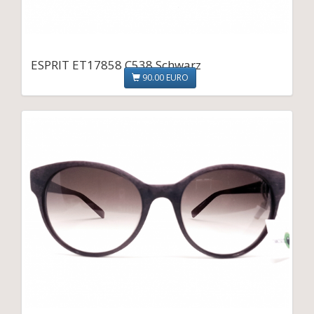
ESPRIT ET17858 C538 Schwarz
90.00 EURO