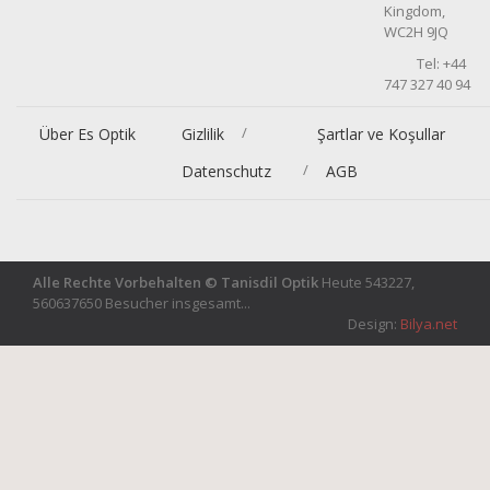
Kingdom,
WC2H 9JQ
Tel: +44
747 327 40 94
/
Über Es Optik
Gizlilik
Şartlar ve Koşullar
/
Datenschutz
AGB
Alle Rechte Vorbehalten © Tanisdil Optik
Heute 543227,
560637650 Besucher insgesamt...
Design:
Bilya.net