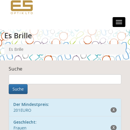
Togg
navig
Es Brille
Es Brille
Suche
Der Mindestpreis:
201EURO
X
Geschlecht:
Frauen
X