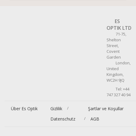
ES
OPTIK LTD
71-75,
Shelton
Street,
Covent
Garden
London,
United
Kingdom,
WC2H 9JQ
Tel: +44
747 327 40 94
/
Über Es Optik
Gizlilik
Şartlar ve Koşullar
/
Datenschutz
AGB