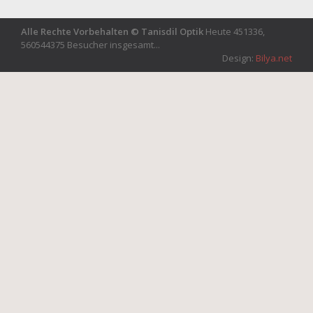
Alle Rechte Vorbehalten © Tanisdil Optik
Heute 451336,
560544375 Besucher insgesamt...
Design:
Bilya.net