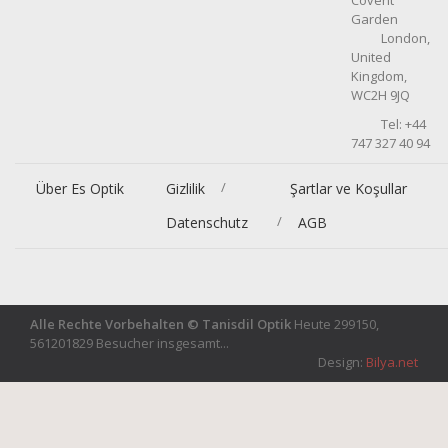
Covent
Garden
London,
United
Kingdom,
WC2H 9JQ
Tel: +44
747 327 40 94
/
Über Es Optik
Gizlilik
Şartlar ve Koşullar
/
Datenschutz
AGB
Alle Rechte Vorbehalten © Tanisdil Optik
Heute 299150,
561201829 Besucher insgesamt...
Design:
Bilya.net