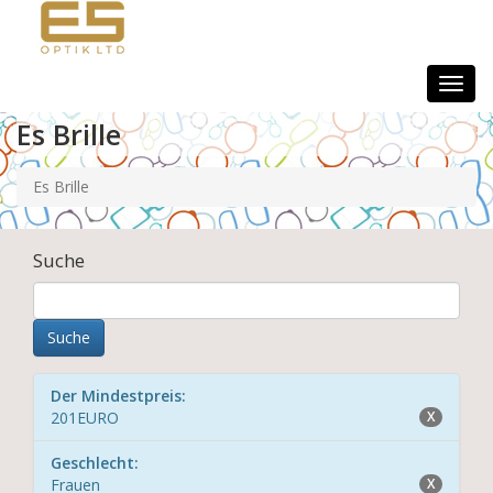
Togg
navig
Es Brille
Es Brille
Suche
Der Mindestpreis:
201EURO
X
Geschlecht:
Frauen
X