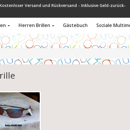
ckversand - Inklusive Geld-zurück-
llen
Herren Brillen
Gästebuch
Soziale Multim
rille