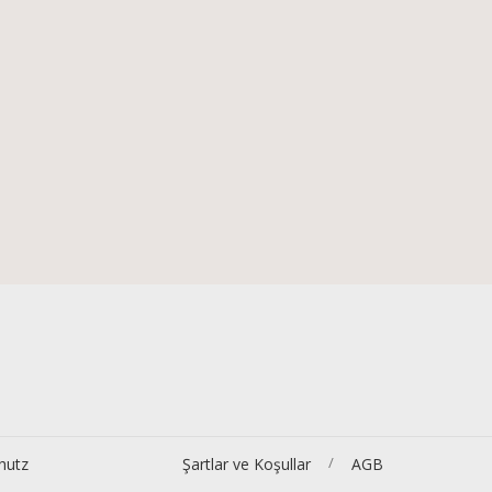
/
hutz
Şartlar ve Koşullar
AGB