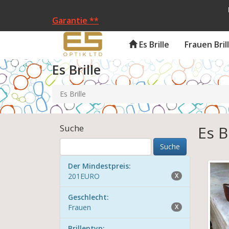
Kostenloser Versand und Rü
Garantie **
Es Brille
Frauen Bri
Es Brille
Es Brille
Suche
Es B
Der Mindestpreis:
201EURO
X
Geschlecht:
Frauen
X
Brillentyp: