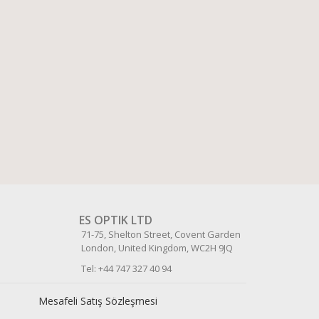
ES OPTIK LTD
71-75, Shelton Street, Covent Garden
London, United Kingdom, WC2H 9JQ
Tel: +44 747 327 40 94
Mesafeli Satış Sözleşmesi