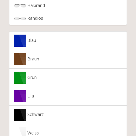
Halbrand
Randios
Blau
Braun
Grün
Lila
Schwarz
Weiss