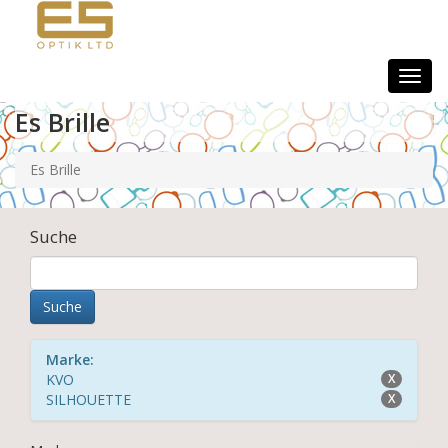
Togg
navig
Es Brille
Es Brille
Suche
Marke:
KVO
X
SILHOUETTE
X