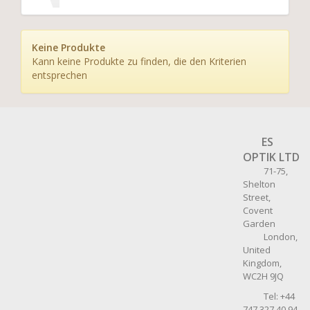
Keine Produkte
Kann keine Produkte zu finden, die den Kriterien
entsprechen
ES
OPTIK LTD
71-75,
Shelton
Street,
Covent
Garden
London,
United
Kingdom,
WC2H 9JQ
Tel: +44
747 327 40 94