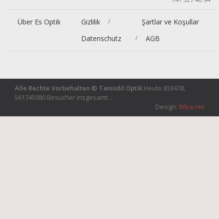
/
Über Es Optik
Gizlilik
Şartlar ve Koşullar
/
Datenschutz
AGB
Alle Rechte Vorbehalten © Tanisdil Optik
Heute 833478,
561745080 Besucher insgesamt...
Design:
Bilya.net