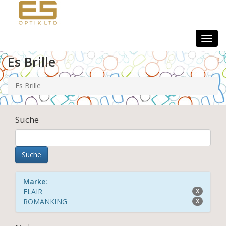
Togg
navig
Es Brille
Es Brille
Suche
Marke:
FLAIR
X
ROMANKING
X