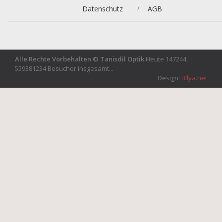
/
Datenschutz
AGB
Alle Rechte Vorbehalten © Tanisdil Optik
Heute 147244,
559381234 Besucher insgesamt...
Design:
Bilya.net