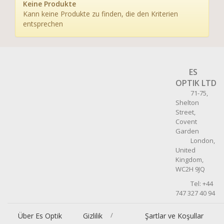
Keine Produkte
Kann keine Produkte zu finden, die den Kriterien
entsprechen
ES
OPTIK LTD
71-75,
Shelton
Street,
Covent
Garden
London,
United
Kingdom,
WC2H 9JQ
Tel: +44
747 327 40 94
/
Über Es Optik
Gizlilik
Şartlar ve Koşullar