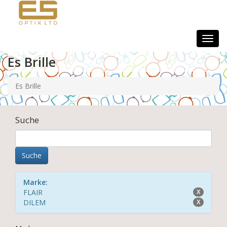
Togg
navig
Es Brille
Es Brille
Suche
Marke:
FLAIR
X
DILEM
X