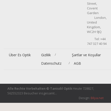
Street,
Covent
Garden
London,
United
Kingdom,
WC2H 9JQ
Tel: +44
747 327 40 94
/
Über Es Optik
Gizlilik
Şartlar ve Koşullar
/
Datenschutz
AGB
Alle Rechte Vorbehalten © Tanisdil Optik
Heute 728827,
562552323 Besucher insgesamt...
Design:
Bilya.net